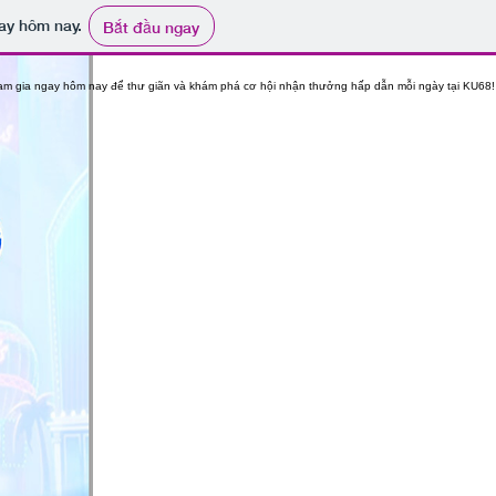
ay hôm nay.
Bắt đầu ngay
ãy tham gia ngay hôm nay để thư giãn và khám phá cơ hội nhận thưởng hấp dẫn mỗi ngày tại KU68!