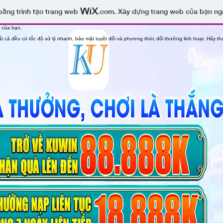
bằng trình tạo trang web
.com
. Xây dựng trang web của bạn ng
i của bạn.
... tất cả đều có tốc độ xử lý nhanh, bảo mật tuyệt đối và phương thức đổi thưởng linh hoạt. H